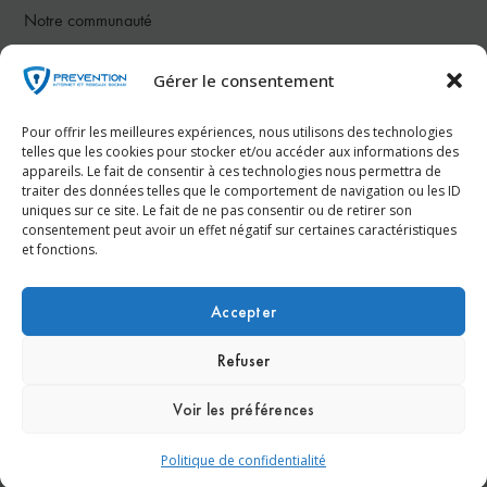
Notre communauté
Gérer le consentement
Nous contacter
Pour offrir les meilleures expériences, nous utilisons des technologies
Téléphone :
07 78 26 50 83
telles que les cookies pour stocker et/ou accéder aux informations des
appareils. Le fait de consentir à ces technologies nous permettra de
traiter des données telles que le comportement de navigation ou les ID
Email :
contact@prevention-internet.fr
uniques sur ce site. Le fait de ne pas consentir ou de retirer son
consentement peut avoir un effet négatif sur certaines caractéristiques
et fonctions.
Réservez votre consultation gratuite dès maintenant !
Accepter
Refuser
© Prevention-Internet.fr - Réalisation
Agence Kinic
Voir les préférences
Espace Presse
Nous contacter
Mentions légales
Politique de confidentialité
Politique de confidentialité