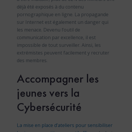
déjà été exposés à du contenu
pornographique en ligne. La propagande
sur Internet est également un danger qui
les menace. Devenu l’outil de
communication par excellence, il est
impossible de tout surveiller. Ainsi, les
extrémistes peuvent facilement y recruter
des membres.
Acc
omp
ag
ner
les
je
unes
vers
la
Cy
bers
é
cur
ité
La mise en place d’ateliers pour sensibiliser