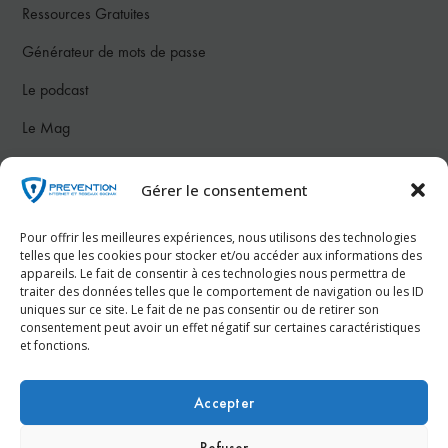
Ressources Gratuites
Générateur de mots de passe
Le podcast
Le Mag
Notre communauté
Gérer le consentement
Nous contacter
Pour offrir les meilleures expériences, nous utilisons des technologies
telles que les cookies pour stocker et/ou accéder aux informations des
appareils. Le fait de consentir à ces technologies nous permettra de
Téléphone :
07 78 26 50 83
traiter des données telles que le comportement de navigation ou les ID
uniques sur ce site. Le fait de ne pas consentir ou de retirer son
consentement peut avoir un effet négatif sur certaines caractéristiques
Email :
contact@prevention-internet.fr
et fonctions.
Réservez votre consultation gratuite dès maintenant !
Accepter
Refuser