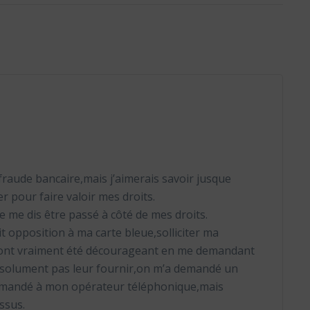
fraude bancaire,mais j’aimerais savoir jusque
r pour faire valoir mes droits.
 je me dis être passé à côté de mes droits.
it opposition à ma carte bleue,solliciter ma
s ont vraiment été décourageant en me demandant
bsolument pas leur fournir,on m’a demandé un
demandé à mon opérateur téléphonique,mais
ssus.