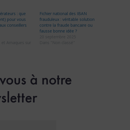
érateurs : que
Fichier national des IBAN
ment) pour vous
frauduleux : véritable solution
aux conseillers
contre la fraude bancaire ou
fausse bonne idée ?
20 septembre 2025
 et Arnaques sur
Dans "Non classé"
-vous à notre
sletter