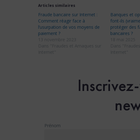
Articles similaires
Fraude bancaire sur Internet :
Banques et op
Comment réagir face à
font-ils (vrai
l’usurpation de vos moyens de
protéger des f
paiement ?
bancaires ?
13 novembre 2023
18 mai 2025
Dans "Fraudes et Arnaques sur
Dans "Fraudes
Internet"
Internet"
Inscrivez
new
Prénom