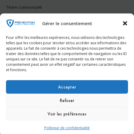
Notre communauté
Gérer le consentement
Nous contacter
Pour offrir les meilleures expériences, nous utilisons des technologies
Téléphone :
07 78 26 50 83
telles que les cookies pour stocker et/ou accéder aux informations des
appareils. Le fait de consentir à ces technologies nous permettra de
traiter des données telles que le comportement de navigation ou les ID
Email :
contact@prevention-internet.fr
uniques sur ce site. Le fait de ne pas consentir ou de retirer son
consentement peut avoir un effet négatif sur certaines caractéristiques
et fonctions.
Réservez votre consultation gratuite dès maintenant !
Accepter
Refuser
© Prevention-Internet.fr - Réalisation
Agence Kinic
Voir les préférences
Espace Presse
Nous contacter
Mentions légales
Politique de confidentialité
Politique de confidentialité