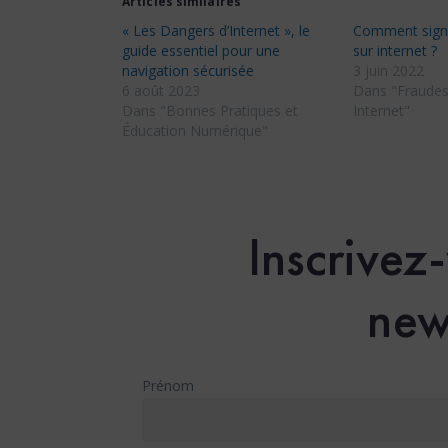
Articles similaires
« Les Dangers d’Internet », le
Comment signa
guide essentiel pour une
sur internet ?
navigation sécurisée
3 juin 2022
6 août 2023
Dans "Fraudes
Dans "Bonnes Pratiques et
Internet"
Éducation Numérique"
Inscrivez
new
Prénom