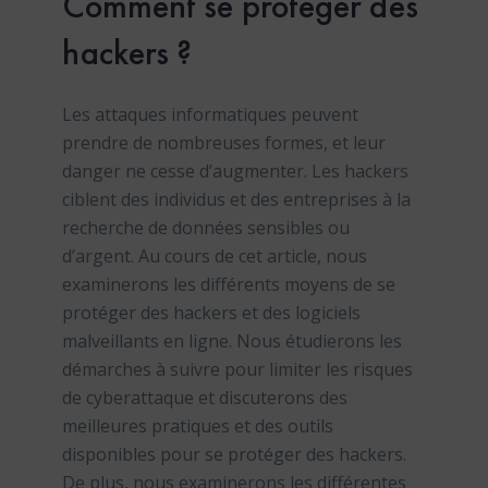
Comment se protéger des
hackers ?
Les attaques informatiques peuvent
prendre de nombreuses formes, et leur
danger ne cesse d’augmenter. Les hackers
ciblent des individus et des entreprises à la
recherche de données sensibles ou
d’argent. Au cours de cet article, nous
examinerons les différents moyens de se
protéger des hackers et des logiciels
malveillants en ligne. Nous étudierons les
démarches à suivre pour limiter les risques
de cyberattaque et discuterons des
meilleures pratiques et des outils
disponibles pour se protéger des hackers.
De plus, nous examinerons les différentes