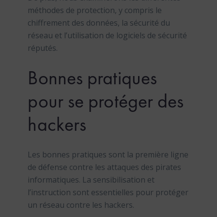
méthodes de protection, y compris le
chiffrement des données, la sécurité du
réseau et l’utilisation de logiciels de sécurité
réputés.
Bonnes pratiques
pour se protéger des
hackers
Les bonnes pratiques sont la première ligne
de défense contre les attaques des pirates
informatiques. La sensibilisation et
l’instruction sont essentielles pour protéger
un réseau contre les hackers.