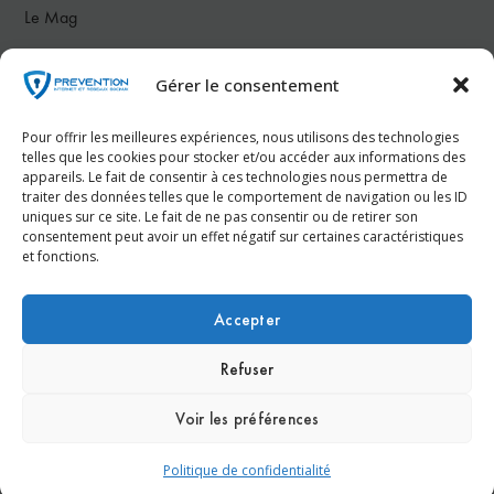
Le Mag
Notre communauté
Gérer le consentement
Nous contacter
Pour offrir les meilleures expériences, nous utilisons des technologies
telles que les cookies pour stocker et/ou accéder aux informations des
appareils. Le fait de consentir à ces technologies nous permettra de
Téléphone :
07 78 26 50 83
traiter des données telles que le comportement de navigation ou les ID
uniques sur ce site. Le fait de ne pas consentir ou de retirer son
consentement peut avoir un effet négatif sur certaines caractéristiques
Email :
contact@prevention-internet.fr
et fonctions.
Réservez votre consultation gratuite dès maintenant !
Accepter
Refuser
Voir les préférences
© Prevention-Internet.fr - Réalisation
Agence Kinic
Espace Presse
Nous contacter
Mentions légales
Politique de confidentialité
Politique de confidentialité