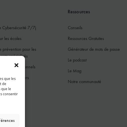
Ressources
e Cybersécurité 7/7j
Conseils
ur les écoles
Ressources Gratuites
e prévention pour les
Générateur de mots de passe
ments spécialisés
Le podcast
ur les professionnels
Le Mag
ur les particuliers
es que les
Notre communauté
t de
jeunes
 que le
as consentir
ces
éférences