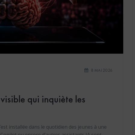
8 MAI 2026
visible qui inquiète les
 s’est installée dans le quotidien des jeunes à une
Copilot ou encore d’autres assistants IA sont