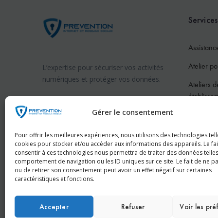
Services
Assistanc
Atelier po
L’expertise pour sécuriser vos activités
numériques et protéger vos données.
Ateliers d
établisse
Prévention internet en France
Gérer le consentement
Atelier po
Prévention internet en Suisse
Atelier po
Pour offrir les meilleures expériences, nous utilisons des technologies tell
cookies pour stocker et/ou accéder aux informations des appareils. Le fai
Pour les 
consentir à ces technologies nous permettra de traiter des données telles
comportement de navigation ou les ID uniques sur ce site. Le fait de ne p
Conféren
ou de retirer son consentement peut avoir un effet négatif sur certaines
caractéristiques et fonctions.
Accepter
Refuser
Voir les pr