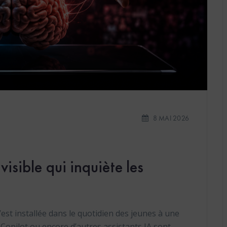
8 MAI 2026
visible qui inquiète les
 s’est installée dans le quotidien des jeunes à une
Copilot ou encore d’autres assistants IA sont