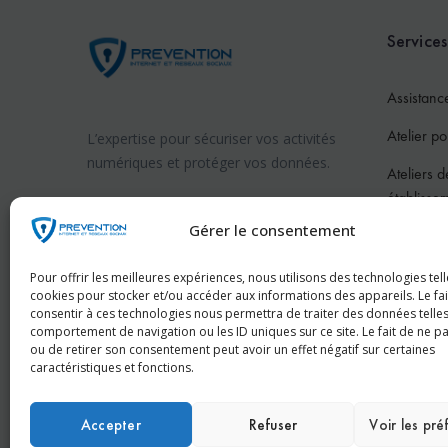
Services
Assistanc
Atelier po
L’expertise pour sécuriser vos activités
numériques et protéger vos données.
Ateliers d
établisse
Prévention internet en France
Gérer le consentement
Atelier po
Prévention internet en Suisse
Atelier po
Pour offrir les meilleures expériences, nous utilisons des technologies tell
cookies pour stocker et/ou accéder aux informations des appareils. Le fai
Pour les 
consentir à ces technologies nous permettra de traiter des données telles
comportement de navigation ou les ID uniques sur ce site. Le fait de ne p
Conféren
ou de retirer son consentement peut avoir un effet négatif sur certaines
caractéristiques et fonctions.
Accepter
Refuser
Voir les pr