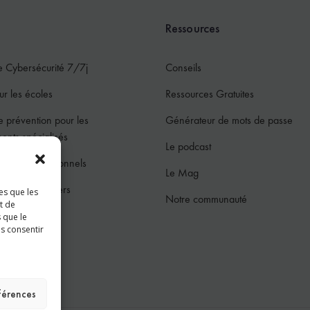
Ressources
e Cybersécurité 7/7j
Conseils
ur les écoles
Ressources Gratuites
e prévention pour les
Générateur de mots de passe
ments spécialisés
Le podcast
ur les professionnels
Le Mag
ur les particuliers
es que les
Notre communauté
t de
jeunes
 que le
as consentir
ces
éférences