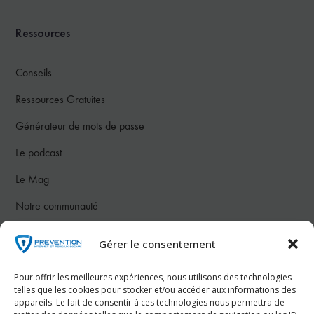
Ressources
Conseils
Ressources Gratuites
Générateur de mots de passe
Le podcast
Le Mag
Notre communauté
Gérer le consentement
Nous contacter
Pour offrir les meilleures expériences, nous utilisons des technologies
Téléphone :
07 78 26 50 83
telles que les cookies pour stocker et/ou accéder aux informations des
appareils. Le fait de consentir à ces technologies nous permettra de