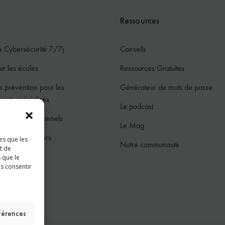
Ressources
e Cybersécurité 7/7j
Conseils
ur les écoles
Ressources Gratuites
e prévention pour les
Générateur de mots de passe
ments spécialisés
Le podcast
ur les professionnels
Le Mag
ur les particuliers
es que les
Notre communauté
t de
jeunes
 que le
as consentir
ces
éférences