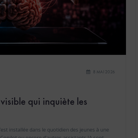
8 MAI 2026
visible qui inquiète les
 s’est installée dans le quotidien des jeunes à une
Copilot ou encore d’autres assistants IA sont