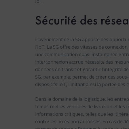
IoT.
Sécurité des rése
L’avènement de la 5G apporte des opportuni
l’IoT. La 5G offre des vitesses de connexion
une communication quasi instantanée entre 
interconnexion accrue nécessite des mesure
données en transit et garantir l’intégrité
5G, par exemple, permet de créer des sous-
dispositifs IoT, limitant ainsi la portée des
Dans le domaine de la logistique, les entrep
temps réel les véhicules de livraison et les
informations critiques, telles que les itinér
contre les accès non autorisés. En cas de d
permet de contenir l’attaque à un sous-rése