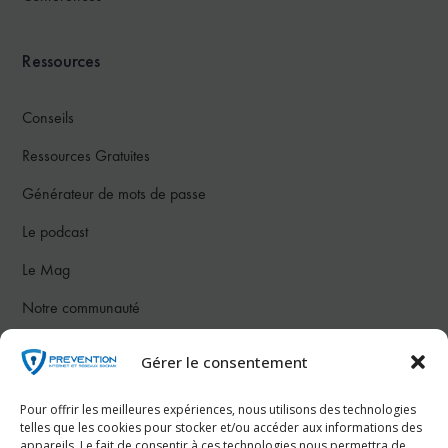
Ressources
Conseils
Ressources Gratuites
Générateur de mots de passe
Le podcast
Le Mag
Notre communauté
Gérer le consentement
Nous contacter
Pour offrir les meilleures expériences, nous utilisons des technologies
Téléphone :
07 78 26 50 83
telles que les cookies pour stocker et/ou accéder aux informations des
appareils. Le fait de consentir à ces technologies nous permettra de