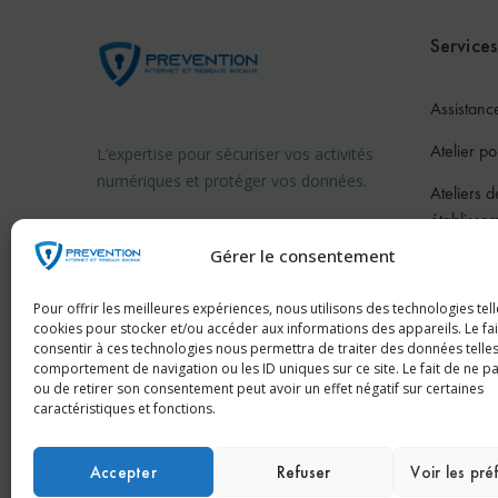
Services
Assistanc
Atelier po
L’expertise pour sécuriser vos activités
numériques et protéger vos données.
Ateliers d
établisse
Prévention internet en France
Gérer le consentement
Atelier po
Prévention internet en Suisse
Atelier po
Pour offrir les meilleures expériences, nous utilisons des technologies tell
cookies pour stocker et/ou accéder aux informations des appareils. Le fai
Pour les 
consentir à ces technologies nous permettra de traiter des données telles
comportement de navigation ou les ID uniques sur ce site. Le fait de ne p
Conféren
ou de retirer son consentement peut avoir un effet négatif sur certaines
caractéristiques et fonctions.
Accepter
Refuser
Voir les pr