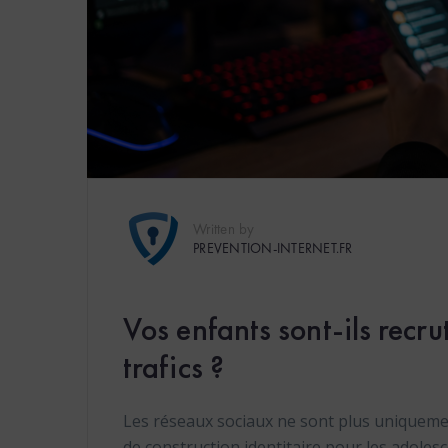
Written by
PREVENTION-INTERNET.FR
Vos enfants sont-ils recru
trafics ?
Les réseaux sociaux ne sont plus uniqueme
de construction identitaire pour les adolesc