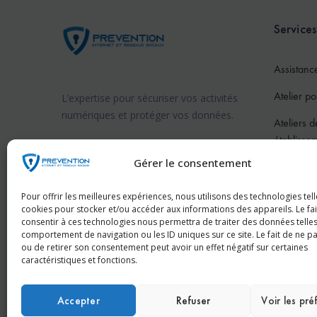
Services
Assistanc
Atelier po
L’expertise pour sécuriser vos activités
numériques et protéger vos données.
Ateliers d
établisse
Prévention internet en France
Gérer le consentement
Atelier po
Prévention internet en Suisse
Atelier po
Pour offrir les meilleures expériences, nous utilisons des technologies tell
cookies pour stocker et/ou accéder aux informations des appareils. Le fai
Pour les 
consentir à ces technologies nous permettra de traiter des données telles
comportement de navigation ou les ID uniques sur ce site. Le fait de ne p
Conféren
ou de retirer son consentement peut avoir un effet négatif sur certaines
caractéristiques et fonctions.
Accepter
Refuser
Voir les pr