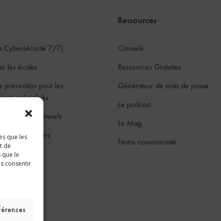
Ressources
e Cybersécurité 7/7j
Conseils
ur les écoles
Ressources Gratuites
e prévention pour les
Générateur de mots de passe
ments spécialisés
Le podcast
ur les professionnels
Le Mag
ur les particuliers
es que les
Notre communauté
t de
jeunes
 que le
as consentir
ces
éférences