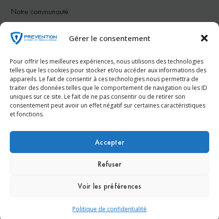
Notre communauté
Gérer le consentement
Nous contacter
Pour offrir les meilleures expériences, nous utilisons des technologies
Téléphone :
07 78 26 50 83
telles que les cookies pour stocker et/ou accéder aux informations des
appareils. Le fait de consentir à ces technologies nous permettra de
traiter des données telles que le comportement de navigation ou les ID
Email :
contact@prevention-internet.fr
uniques sur ce site. Le fait de ne pas consentir ou de retirer son
consentement peut avoir un effet négatif sur certaines caractéristiques
et fonctions.
Réservez votre consultation gratuite dès maintenant !
Accepter
Refuser
© Prevention-Internet.fr - Réalisation
Agence Kinic
Voir les préférences
Espace Presse
Nous contacter
Mentions légales
Politique de confidentialité
Politique de confidentialité