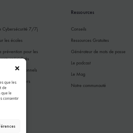
Ressources
e Cybersécurité 7/7j
Conseils
ur les écoles
Ressources Gratuites
e prévention pour les
Générateur de mots de passe
ments spécialisés
Le podcast
ur les professionnels
Le Mag
ur les particuliers
es que les
Notre communauté
t de
jeunes
 que le
as consentir
ces
éférences