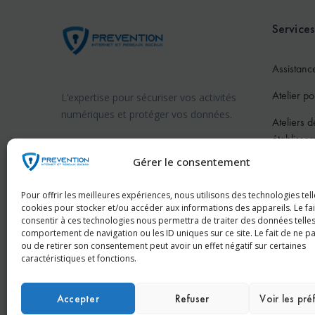
Services
Assistanc
Atelier po
L’expertise pour sécuriser vos activités
numériques et protéger vos données.
Ateliers d
établisse
Prévention internet en France
Gérer le consentement
Atelier po
Prévention internet en Suisse
Atelier po
Pour offrir les meilleures expériences, nous utilisons des technologies tell
cookies pour stocker et/ou accéder aux informations des appareils. Le fai
Pour les 
consentir à ces technologies nous permettra de traiter des données telles
comportement de navigation ou les ID uniques sur ce site. Le fait de ne p
Conféren
ou de retirer son consentement peut avoir un effet négatif sur certaines
caractéristiques et fonctions.
Accepter
Refuser
Voir les pr