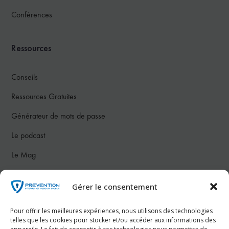
Conférences
Ressources
Conseils
Ressources Gratuites
Générateur de mots de passe
Le podcast
Le Mag
Notre communauté
Gérer le consentement
Nous contacter
Pour offrir les meilleures expériences, nous utilisons des technologies
telles que les cookies pour stocker et/ou accéder aux informations des