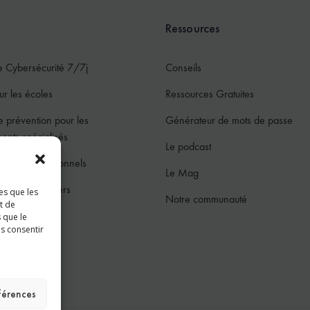
Ressources
e Cybersécurité 7/7j
Conseils
ur les écoles
Ressources Gratuites
e prévention pour les
Générateur de mots de passe
ments spécialisés
Le podcast
ur les professionnels
Le Mag
ur les particuliers
es que les
Notre communauté
t de
jeunes
 que le
as consentir
ces
éférences