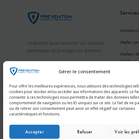
Services
Assistanc
Atelier po
L’expertise pour sécuriser vos activités
numériques et protéger vos données.
Ateliers d
établisse
Prévention internet en France
Gérer le consentement
Atelier po
Prévention internet en Suisse
Atelier po
Pour offrir les meilleures expériences, nous utilisons des technologies tell
cookies pour stocker et/ou accéder aux informations des appareils. Le fai
Pour les 
consentir à ces technologies nous permettra de traiter des données telles
comportement de navigation ou les ID uniques sur ce site. Le fait de ne p
Conféren
ou de retirer son consentement peut avoir un effet négatif sur certaines
caractéristiques et fonctions.
Accepter
Refuser
Voir les pr