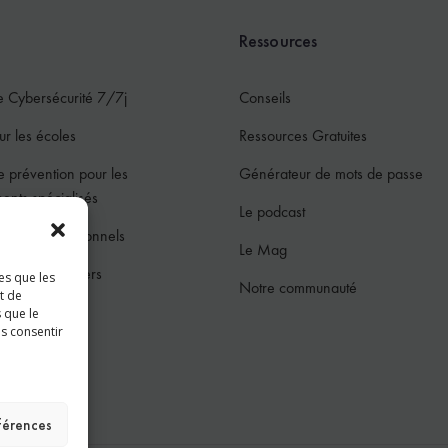
Ressources
e Cybersécurité 7/7j
Conseils
ur les écoles
Ressources Gratuites
e prévention pour les
Générateur de mots de passe
ments spécialisés
Le podcast
ur les professionnels
Le Mag
ur les particuliers
es que les
Notre communauté
t de
jeunes
 que le
as consentir
ces
éférences