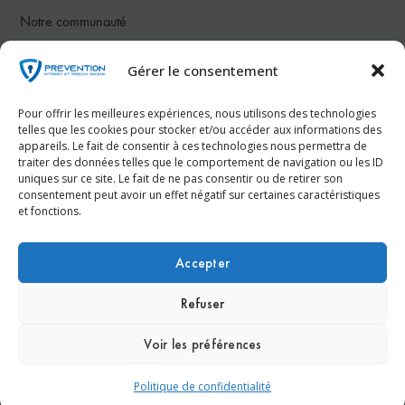
Notre communauté
Gérer le consentement
Nous contacter
Pour offrir les meilleures expériences, nous utilisons des technologies
Téléphone :
07 78 26 50 83
telles que les cookies pour stocker et/ou accéder aux informations des
appareils. Le fait de consentir à ces technologies nous permettra de
traiter des données telles que le comportement de navigation ou les ID
Email :
contact@prevention-internet.fr
uniques sur ce site. Le fait de ne pas consentir ou de retirer son
consentement peut avoir un effet négatif sur certaines caractéristiques
et fonctions.
Réservez votre consultation gratuite dès maintenant !
Accepter
Refuser
© Prevention-Internet.fr - Réalisation
Agence Kinic
Voir les préférences
Espace Presse
Nous contacter
Mentions légales
Politique de confidentialité
Politique de confidentialité